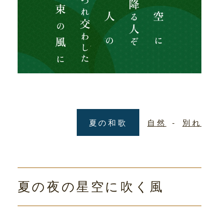
夏の和歌
自然
別れ
夏の夜の星空に吹く風