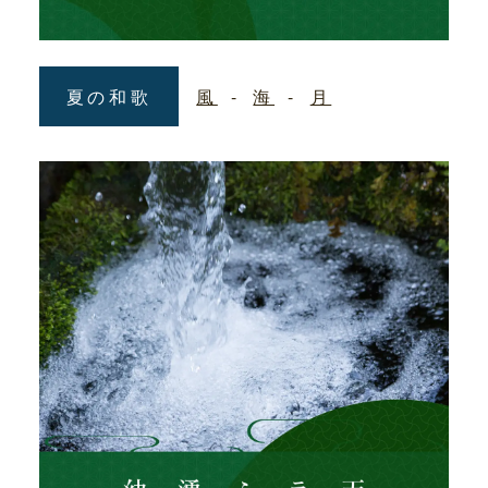
夏の和歌
風
海
月