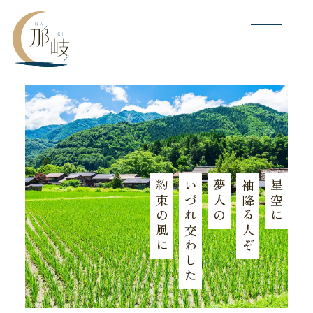
約束の風に
いづれ交わした
夢人の
袖降る人ぞ
星空に